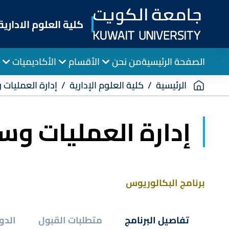
Skip
to
كلية العلوم الادارية
main
content
الصفحة الرئيسية
من نحن
الأقسام
الأكاديميات
Breadcrumb
الرئيسية
كلية العلوم الإدارية
إدارة العمليات
إدارة العمليات وس
برنامج البكالوريوس
تفاصيل البرنامج
متطلبات القبول
الدو